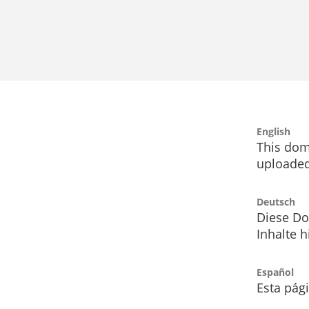
English
This dom
uploaded
Deutsch
Diese Do
Inhalte h
Español
Esta pág