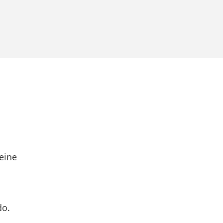
eine
do.